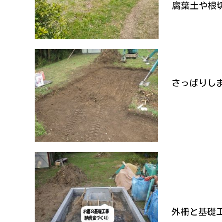
腐葉土や根
さっぱりし
外柵と基礎