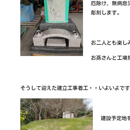
厄除け、無病息
彫刻します。
お二人とも楽し
お孫さんと工場
そうして迎えた建立工事着工・・いよいよです(>
建設予定地