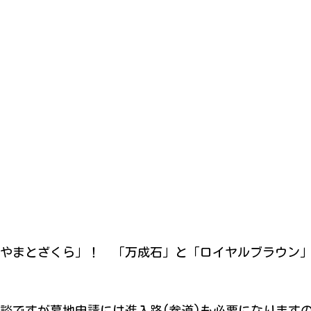
やまとざくら」！ 「万成石」と「ロイヤルブラウン
談ですが墓地申請には進入路(参道)も必要になります