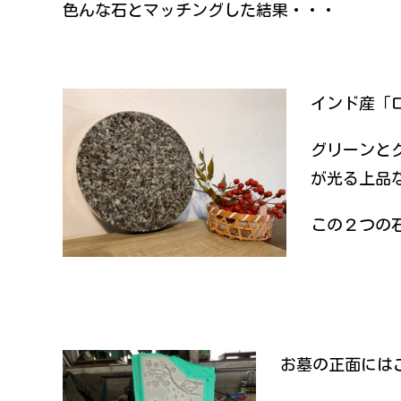
色んな石とマッチングした結果・・・
インド産「
グリーンと
が光る上品な
この２つの
お墓の正面には