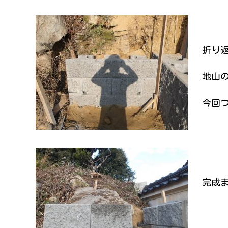
折り
地山
今回
完成ま