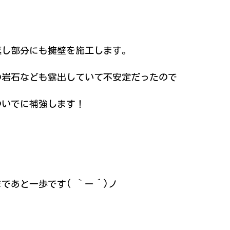
返し部分にも擁壁を施工します。
の岩石なども露出していて不安定だったので
ついでに補強します！
であと一歩です( ｀ー´)ノ