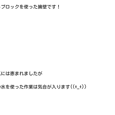
もブロックを使った擁壁です！
気には恵まれましたが
水を使った作業は気合が入ります((+_+))