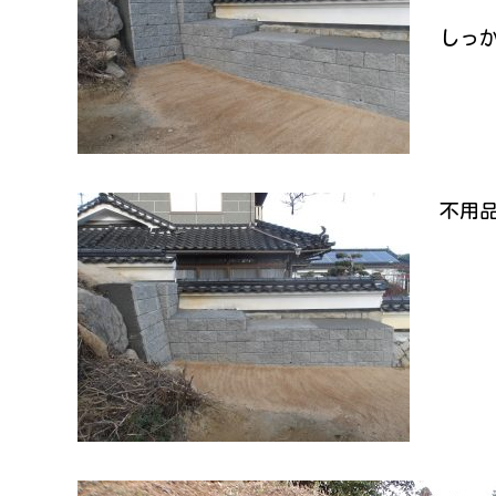
しっ
不用