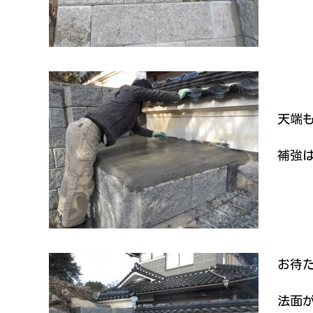
天端
補強
お待た
法面