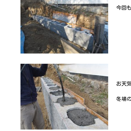
今回
お天
冬場の